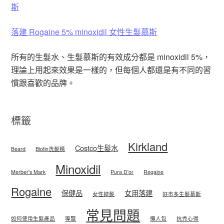
斯
落建 Rogaine 5% minoxidil 女性生髮慕斯
所有的生髮水、生髮慕斯的有效成分都是 minoxidil 5%，
理論上用起來效果是一樣的，但每個人都還是有不同的習
慣跟喜歡的品牌。
標籤
Kirkland
Costco生髮水
Beard
Biotin洗髮精
Minoxidil
Merber's Mark
Pura D'or
Regaine
Rogaine
保健品
女用落建
女性掉髮
好市多生髮慕斯
常見問題
如何使用生髮產品
導覽
懶人包
抗禿心得