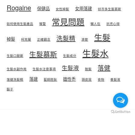
Rogaine
保健品
女用落建
女性掉髮
好市多生髮慕斯
常見問題
如何使用生髮產品
導覽
懶人包
抗禿心得
生髮
洗髮精
掉髮
柯克蘭
正確觀念
滴管
生髮水
生髮慕斯
生髮口服藥
生髮成分
落健
生髮液
生髮水副作用
生髮水注意事項
脫髮
落建
雄性禿
落健洗髮精
藍銅胜肽
頭皮屑
食物
養髮液
鬍子
Copyright © 2026 RK咻咻代買.