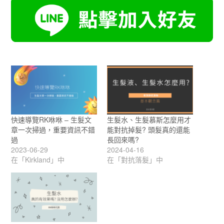
快速導覽RK咻咻 – 生髮文
生髮水、生髮慕斯怎麼用才
章一次掃過，重要資訊不錯
能對抗掉髮? 頭髮真的還能
過
長回來嗎?
2023-06-29
2024-04-16
在「Kirkland」中
在「對抗落髮」中