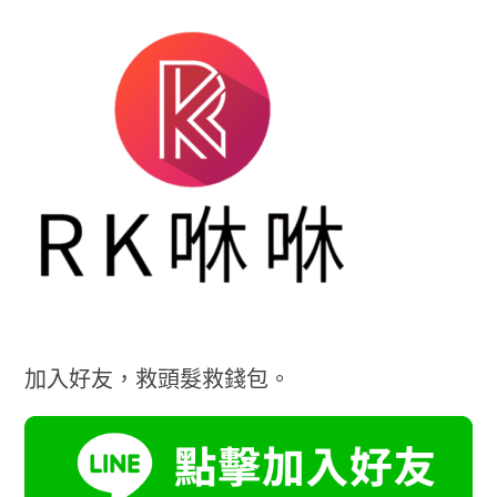
加入好友，救頭髮救錢包。