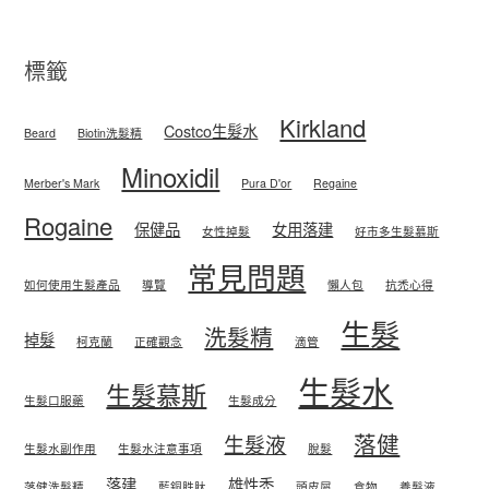
標籤
Kirkland
Costco生髮水
Beard
Biotin洗髮精
Minoxidil
Merber's Mark
Pura D'or
Regaine
Rogaine
保健品
女用落建
女性掉髮
好市多生髮慕斯
常見問題
如何使用生髮產品
導覽
懶人包
抗禿心得
生髮
洗髮精
掉髮
柯克蘭
正確觀念
滴管
生髮水
生髮慕斯
生髮口服藥
生髮成分
落健
生髮液
生髮水副作用
生髮水注意事項
脫髮
落建
雄性禿
落健洗髮精
藍銅胜肽
頭皮屑
食物
養髮液