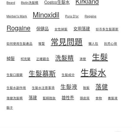
Kirkland
Costco生髮水
Beard
Biotin洗髮精
Minoxidil
Merber's Mark
Pura D'or
Regaine
Rogaine
保健品
女用落建
女性掉髮
好市多生髮慕斯
常見問題
如何使用生髮產品
導覽
懶人包
抗禿心得
生髮
洗髮精
掉髮
柯克蘭
正確觀念
滴管
生髮水
生髮慕斯
生髮口服藥
生髮成分
落健
生髮液
生髮水副作用
生髮水注意事項
脫髮
落建
雄性禿
落健洗髮精
藍銅胜肽
頭皮屑
食物
養髮液
鬍子