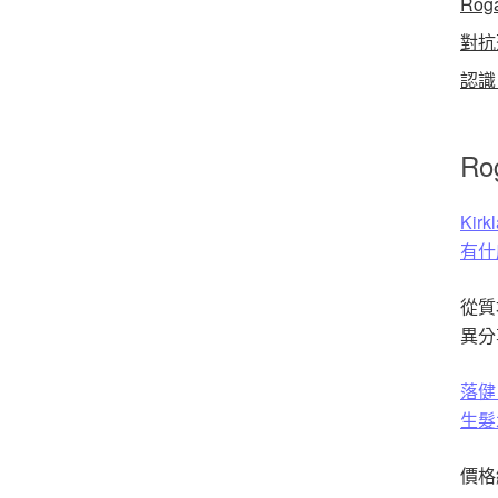
Rog
對抗
認識 
Rog
Ki
有什
從質
異分
落健 
生髮
價格