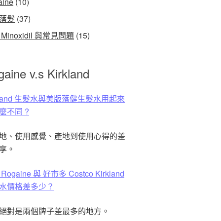
aine
(10)
落髮
(37)
Minoxidil 與常見問題
(15)
aine v.s Kirkland
rkland 生髮水與美版落健生髮水用起來
麼不同 ?
地、使用感覺、產地到使用心得的差
享。
Rogaine 與 好市多 Costco Kirkland
水價格差多少？
絕對是兩個牌子差最多的地方。