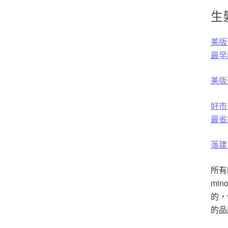
生
美版落
最早
美版落
好市多
最省
落建 
所有
mi
的，
的品