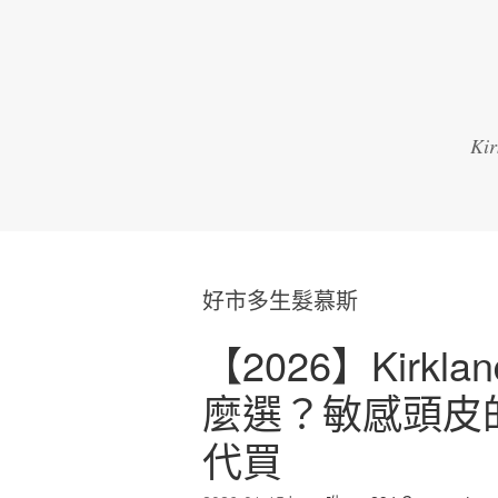
K
好市多生髮慕斯
【2026】Kirkl
麼選？敏感頭皮
代買