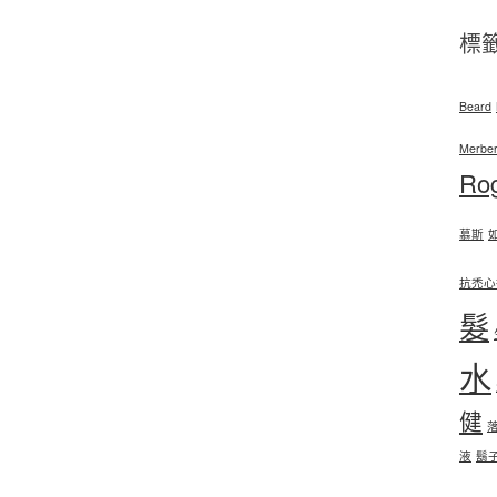
標
Beard
Merber
Ro
慕斯
抗禿心
髮
水
健
液
鬍