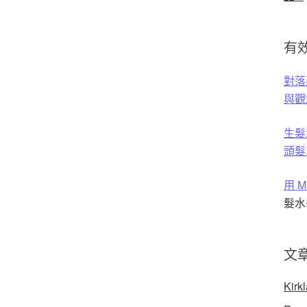
有效
對落建
與觀
生髮
頭髮
用 
髮水
文
Kirk