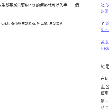
🥈
髮慕斯只要約 1/3 的價格就可以入手，一個
的常
🥉
落
noxidil
,
好市多生髮慕斯
,
柯克蘭
,
生髮慕斯
Ki
美版
Reg
給
在使
👍
2
使用
第一
品 ?