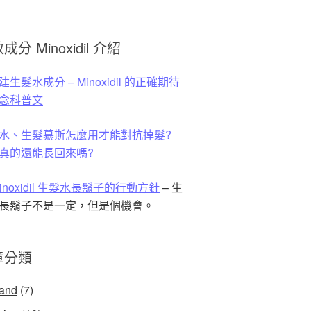
成分 Minoxidil 介紹
生髮水成分 – Minoxidil 的正確期待
念科普文
水、生髮慕斯怎麼用才能對抗掉髮?
真的還能長回來嗎?
Minoxidil 生髮水長鬍子的行動方針
– 生
長鬍子不是一定，但是個機會。
章分類
land
(7)