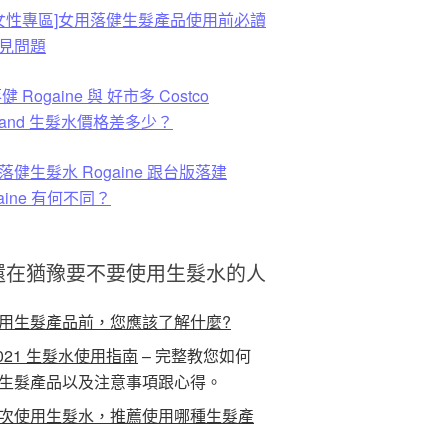
 [女性專區]女用落健生髮產品使用前必讀
見問題
健 Rogaine 與 好市多 Costco
rkland 生髮水價格差多少？
落健生髮水 Rogaine 跟台版落建
aine 有何不同？
還在猶豫要不要使用生髮水的人
用生髮產品前，您應該了解什麼?
021 生髮水使用指南
– 完整教您如何
生髮產品以及注意事項跟心得。
次使用生髮水，推薦使用哪種生髮產