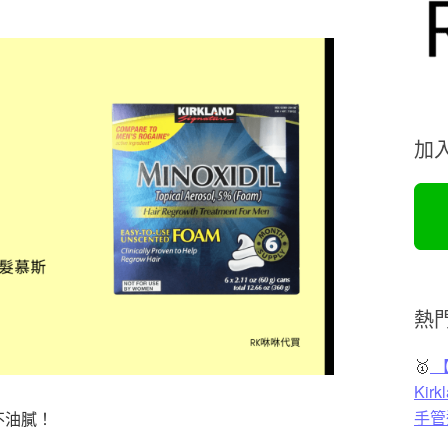
加
熱
🥇
【
Ki
手管
不油膩！