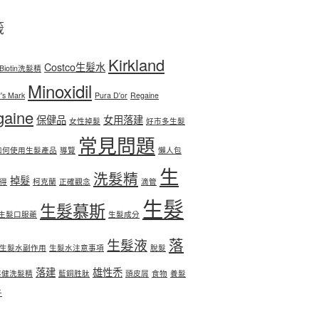
籤
Kirkland
Costco生髮水
Biotin洗髮精
Minoxidil
's Mark
Pura D'or
Regaine
gaine
保健品
女用落建
女性掉髮
好市多生髮
常見問題
如何使用生髮產品
導覽
懶人包
生
洗髮精
掉髮
得
柯克蘭
正確觀念
滴管
生髮
生髮慕斯
生髮口服藥
生髮成分
落
生髮液
生髮水副作用
生髮水注意事項
脫髮
落建
雄性禿
落健洗髮精
藍銅胜肽
頭皮屑
食物
養髮
子