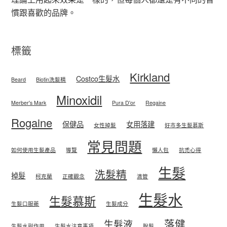
慣跟喜歡的品牌。
標籤
Kirkland
Costco生髮水
Beard
Biotin洗髮精
Minoxidil
Merber's Mark
Pura D'or
Regaine
Rogaine
保健品
女用落建
女性掉髮
好市多生髮慕斯
常見問題
如何使用生髮產品
導覽
懶人包
抗禿心得
生髮
洗髮精
掉髮
柯克蘭
正確觀念
滴管
生髮水
生髮慕斯
生髮口服藥
生髮成分
落健
生髮液
生髮水副作用
生髮水注意事項
脫髮