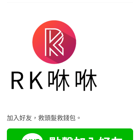
加入好友，救頭髮救錢包。