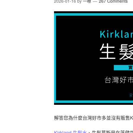
2026-01-16
by
一咻
267 Comments
解答您為什麼台灣好市多並沒有販售Kir
Kirkland
生髮水
、生髮慕斯是在落健