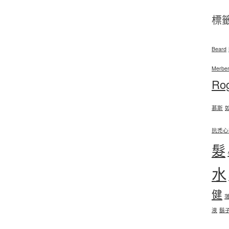
標
Beard
Merber
Ro
慕斯
抗禿心
髮
水
健
液
鬍