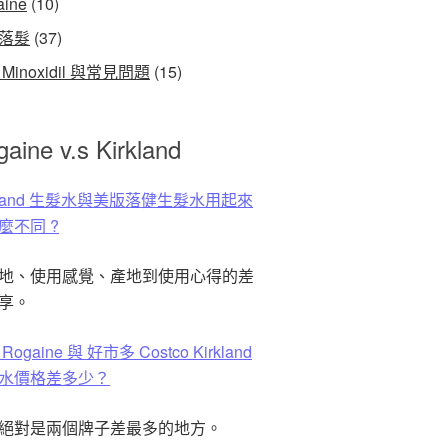
aine
(10)
落髮
(37)
Minoxidil 與常見問題
(15)
aine v.s Kirkland
rkland 生髮水與美版落健生髮水用起來
麼不同 ?
地、使用感覺、產地到使用心得的差
享。
Rogaine 與 好市多 Costco Kirkland
水價格差多少？
絕對是兩個牌子差最多的地方。