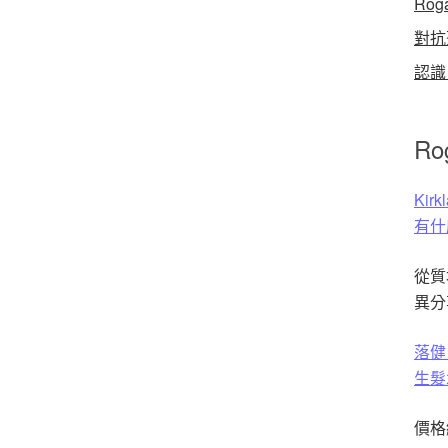
Rog
對抗
認識 
Rog
Ki
有什
從質
異分
落健 
生髮
價格