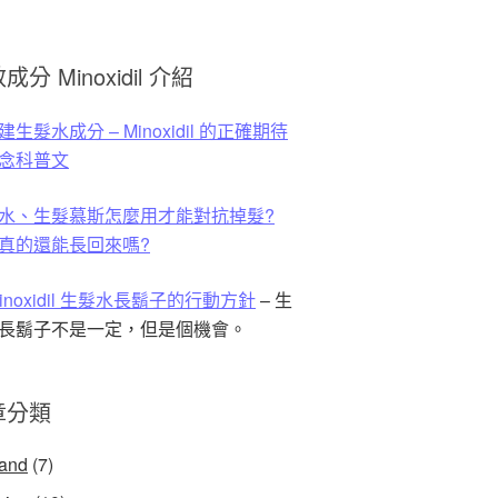
成分 Minoxidil 介紹
生髮水成分 – Minoxidil 的正確期待
念科普文
水、生髮慕斯怎麼用才能對抗掉髮?
真的還能長回來嗎?
Minoxidil 生髮水長鬍子的行動方針
– 生
長鬍子不是一定，但是個機會。
章分類
land
(7)