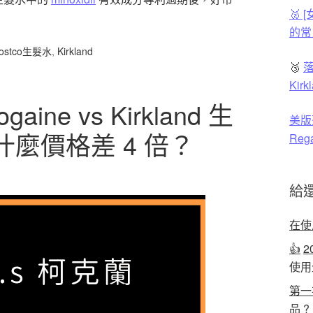
🥈
的常
ostco生髮水
,
Kirkland
🥉
落
Ki
ine vs Kirkland 生
美版
麼價格差 4 倍？
Reg
給
在使
👍
2
使用
第一
品 ?