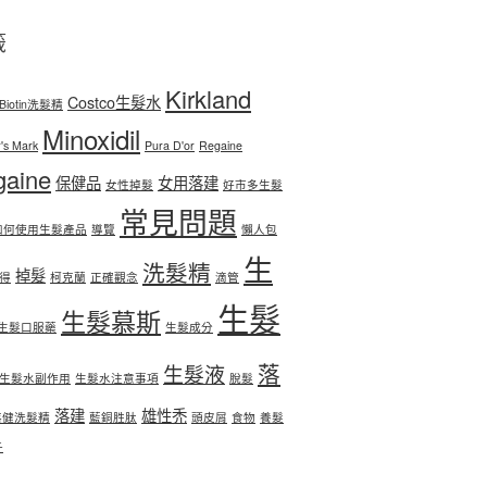
籤
Kirkland
Costco生髮水
Biotin洗髮精
Minoxidil
's Mark
Pura D'or
Regaine
gaine
保健品
女用落建
女性掉髮
好市多生髮
常見問題
如何使用生髮產品
導覽
懶人包
生
洗髮精
掉髮
得
柯克蘭
正確觀念
滴管
生髮
生髮慕斯
生髮口服藥
生髮成分
落
生髮液
生髮水副作用
生髮水注意事項
脫髮
落建
雄性禿
落健洗髮精
藍銅胜肽
頭皮屑
食物
養髮
子