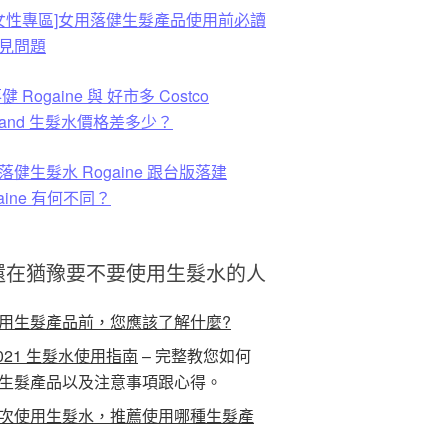
 [女性專區]女用落健生髮產品使用前必讀
見問題
健 Rogaine 與 好市多 Costco
rkland 生髮水價格差多少？
落健生髮水 Rogaine 跟台版落建
aine 有何不同？
還在猶豫要不要使用生髮水的人
用生髮產品前，您應該了解什麼?
021 生髮水使用指南
– 完整教您如何
生髮產品以及注意事項跟心得。
次使用生髮水，推薦使用哪種生髮產