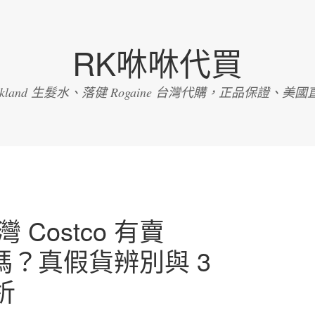
RK咻咻代買
irkland 生髮水、落健 Rogaine 台灣代購，正品保證、美國
 Costco 有賣
髮水嗎？真假貨辨別與 3
析