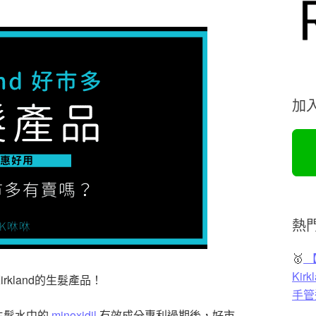
加
熱
🥇
【
Ki
kland的生髮產品！
手管
生髮水中的
minoxidil
有效成分專利過期後，好市