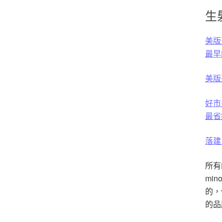
生
美版落
最早
美版落
好市多
最省
落建 
所有
mi
的，
的品