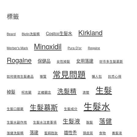
標籤
Kirkland
Costco生髮水
Beard
Biotin洗髮精
Minoxidil
Merber's Mark
Pura D'or
Regaine
Rogaine
保健品
女用落建
女性掉髮
好市多生髮慕斯
常見問題
如何使用生髮產品
導覽
懶人包
抗禿心得
生髮
洗髮精
掉髮
柯克蘭
正確觀念
滴管
生髮水
生髮慕斯
生髮口服藥
生髮成分
落健
生髮液
生髮水副作用
生髮水注意事項
脫髮
落建
雄性禿
落健洗髮精
藍銅胜肽
頭皮屑
食物
養髮液