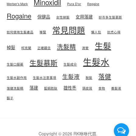
Minoxidil
Merber's Mark
Pura D'or
Regaine
Rogaine
保健品
女用落建
女性掉髮
好市多生髮慕斯
常見問題
如何使用生髮產品
導覽
懶人包
抗禿心得
生髮
洗髮精
掉髮
柯克蘭
正確觀念
滴管
生髮水
生髮慕斯
生髮口服藥
生髮成分
落健
生髮液
生髮水副作用
生髮水注意事項
脫髮
落建
雄性禿
落健洗髮精
藍銅胜肽
頭皮屑
食物
養髮液
鬍子
Copyright © 2026 RK咻咻代買.